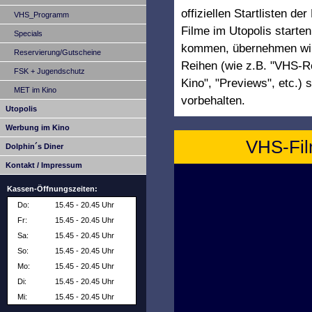
offiziellen Startlisten de
VHS_Programm
Filme im Utopolis starte
Specials
kommen, übernehmen wir 
Reservierung/Gutscheine
Reihen (wie z.B. "VHS-Re
FSK + Jugendschutz
Kino", "Previews", etc.
MET im Kino
vorbehalten.
Utopolis
Werbung im Kino
VHS-Film
Dolphin´s Diner
Kontakt / Impressum
Kassen-Öffnungszeiten:
Do:
15.45 - 20.45 Uhr
Fr:
15.45 - 20.45 Uhr
Sa:
15.45 - 20.45 Uhr
So:
15.45 - 20.45 Uhr
Mo:
15.45 - 20.45 Uhr
Di:
15.45 - 20.45 Uhr
Mi:
15.45 - 20.45 Uhr