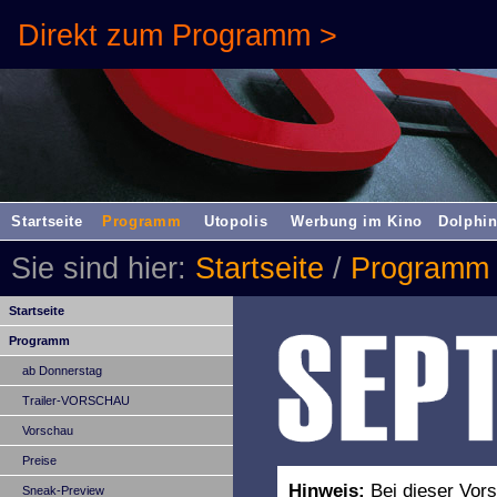
Direkt zum Programm >
Startseite
Programm
Utopolis
Werbung im Kino
Dolphin
Sie sind hier:
Startseite
/
Programm
Startseite
Programm
ab Donnerstag
Trailer-VORSCHAU
Vorschau
Preise
Hinweis:
Bei dieser Vors
Sneak-Preview