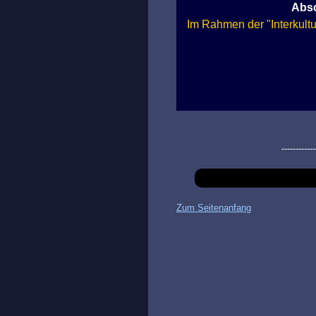
Absc
Im Rahmen der "Interkultu
------------
Zum Seitenanfang