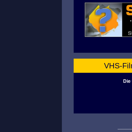
VHS-Film
Die
------------