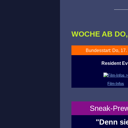
------------
WOCHE AB DO, 1
Bundesstart: Do, 17.
Resident Evi
Film-Infos
Sneak-Prewi
"Denn sie