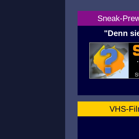
Sneak-Prewi
"Denn sie
VHS-Film