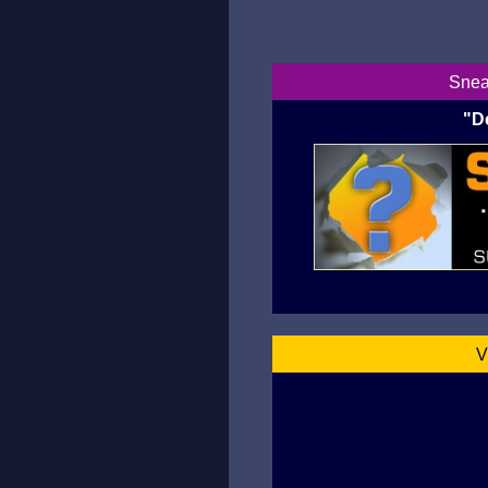
Snea
"D
V