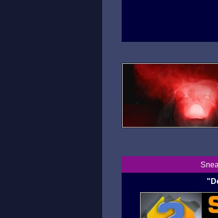
Snea
"D