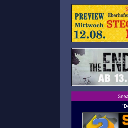
Snea
"D