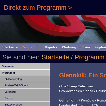
Direkt zum Programm >
Startseite
Programm
Utopolis
Werbung im Kino
Dolphin
Sie sind hier:
Startseite
/
Programm
Startseite
Programm
Glennkill: Ein S
ab Donnerstag
Trailer-VORSCHAU
(The Sheep Detectives)
Großbritannien / Irland / Deut
Vorschau
Preise
Genre: Krimi / Komödie / Roma
Sneak-Preview
Bundesstart: 14. 05. 2026