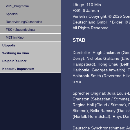
Länge: 110 Min.
VHS_Programm
FSK: 6 Jahren
Specials
Verleih / Copyright: © 2026 So
Deutschland GmbH / Bilder: ©
Reservierung/Gutscheine
All Rights Reserved.
FSK + Jugendschutz
MET im Kino
STAB
Utopolis
Darsteller: Hugh Jackman (Geo
Werbung im Kino
Derry), Nicholas Galitzine (El
Dolphin´s Diner
Hampstead), Hong Chau (Beth
Kontakt / Impressum
Harbottle, Georges Anwältin), 
Holbrook-Smith (Reverend Hillc
u.v.a.
Sprecher Original: Julia Louis-
Cranston (Sebastian / Stimme)
Regina Hall (Cloud / Stimme), Pa
Stimme), Bella Ramsey (Danish
(Norfolk Horn Schaf), Rhys Dar
Deutsche Synchronstimmen: Ank