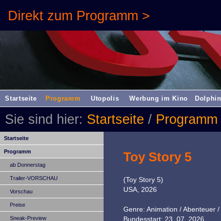
Direkt zum Programm >
Startseite
Programm
Utopolis
Werbung im Kino
Dolphin
Sie sind hier:
Startseite
/
Programm
Startseite
Programm
Toy Story 5
ab Donnerstag
Trailer-VORSCHAU
(Toy Story 5)
USA, 2026
Vorschau
Preise
Genre: Animation / Abenteuer /
Sneak-Preview
Bundesstart: 23. 07. 2026