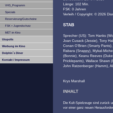
Länge: 102 Min.
VHS_Programm
FSK: 0 Jahren
Specials
Verleih / Copyright: © 2026 Dis
Reservierung/Gutscheine
STAB
FSK + Jugendschutz
MET im Kino
Sprecher (US): Tom Hanks (Woo
Utopolis
Joan Cusack (Jessie), Tony Hal
Conan O’Brien (Smarty Pants), 
Werbung im Kino
Rabara (Snappy), Mykal-Michell
Dolphin´s Diner
(Bonnie), Keanu Reeves (Duke
Kontakt / Impressum
Pricklepants), Wallace Shawn 
John Ratzenberger (Hamm), Ala
Krys Marshall
INHALT
Die Kult-Spielzeuge sind zurück 
vor einer ganz neuen Herausforde