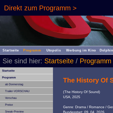
Direkt zum Programm >
Startseite
Programm
Utopolis
Werbung im Kino
Dolphin
Sie sind hier:
Startseite
/
Programm
Startseite
Programm
The History Of
ab Donnerstag
Trailer-VORSCHAU
(The History Of Sound)
USA, 2025
Vorschau
Preise
Genre: Drama / Romance / Ges
Sneak-Preview
Bundesstart: 09. 04. 2026