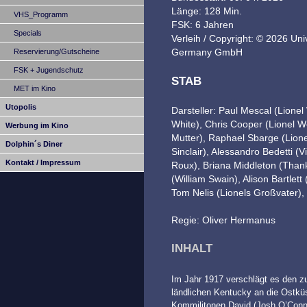
Länge: 128 Min.
VHS_Programm
FSK: 6 Jahren
Specials
Verleih / Copyright: © 2026 Univ
Germany GmbH
Reservierung/Gutscheine
FSK + Jugendschutz
STAB
MET im Kino
Utopolis
Darsteller: Paul Mescal (Lione
White), Chris Cooper (Lionel Wor
Werbung im Kino
Mutter), Raphael Sbarge (Lione
Dolphin´s Diner
Sinclair), Alessandro Bedetti 
Kontakt / Impressum
Roux), Briana Middleton (Tha
(William Swain), Alison Bartlet
Tom Nelis (Lionels Großvater), 
Regie: Oliver Hermanus
INHALT
Im Jahr 1917 verschlägt es den z
ländlichen Kentucky an die Ostk
Kommilitonen David (Josh O’Conno