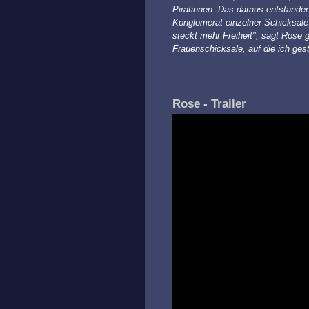
Piratinnen. Das daraus entstandene
Konglomerat einzelner Schicksale
steckt mehr Freiheit", sagt Rose
Frauenschicksale, auf die ich ges
Rose - Trailer