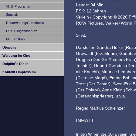
Länge: 94 Min.
VHS_Programm
FSK: 12 Jahren
Specials
Verleih / Copyright: © 2026 Pif
ROW Pictures, Walker+Worm Fi
Reservierung/Gutscheine
FSK + Jugendschutz
STAB
MET im Kino
Darsteller: Sandra Hüller (Ros
Utopolis
Growaldt (Erzählerin), Godeha
Werbung im Kino
Dragus (Des Großbauers Frau)
Dolphin´s Diner
Tochter), Robert Gwisdek (De
alte Knecht), Maurice Leonhard
Kontakt / Impressum
(Die eine Magd), Emma Bahlma
Trost (Der Pastor), Sven-Eric B
(Der Doktor), Anne Klein (Schw
(Gefängnispriester), u.v.a.
Regie: Markus Schleinzer
INHALT
In den Wirren des 30-jährigen Kri