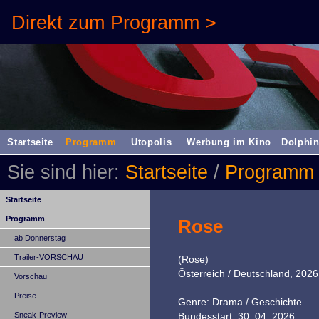
Direkt zum Programm >
Startseite
Programm
Utopolis
Werbung im Kino
Dolphin
Sie sind hier:
Startseite
/
Programm
Startseite
Programm
Rose
ab Donnerstag
Trailer-VORSCHAU
(Rose)
Österreich / Deutschland, 2026
Vorschau
Preise
Genre: Drama / Geschichte
Sneak-Preview
Bundesstart: 30. 04. 2026