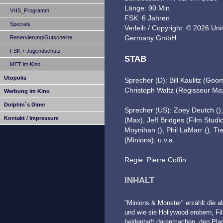
Länge: 90 Min.
VHS_Programm
FSK: 6 Jahren
Specials
Verleih / Copyright: © 2026 Univ
Germany GmbH
Reservierung/Gutscheine
FSK + Jugendschutz
STAB
MET im Kino
Utopolis
Sprecher (D): Bill Kaulitz (Goom
Christoph Waltz (Regisseur Max
Werbung im Kino
Dolphin´s Diner
Sprecher (US): Zoey Deutch (), 
Kontakt / Impressum
(Max), Jeff Bridges (Film Studi
Moynihan (), Phil LaMarr (), Tr
(Minions), u.v.a.
Regie: Pierre Coffin
INHALT
"Minions & Monster" erzählt die a
und wie sie Hollywood erobern, Fi
heldenhaft daranmachen, den Plane