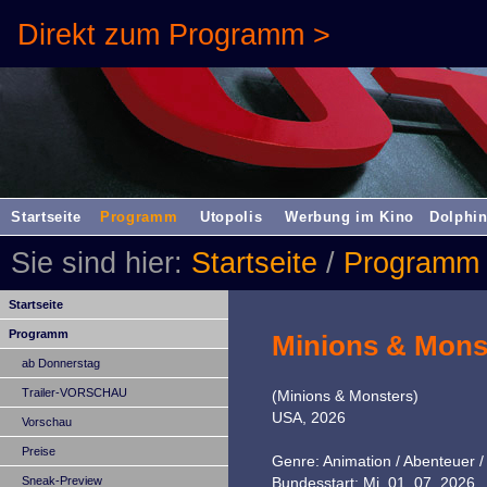
Direkt zum Programm >
Startseite
Programm
Utopolis
Werbung im Kino
Dolphin
Sie sind hier:
Startseite
/
Programm
Startseite
Programm
Minions & Mons
ab Donnerstag
Trailer-VORSCHAU
(Minions & Monsters)
USA, 2026
Vorschau
Preise
Genre: Animation / Abenteuer /
Sneak-Preview
Bundesstart: Mi, 01. 07. 2026