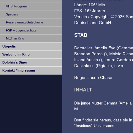
Länge: 106* Min.
VHS_Programm
FSK: 16* Jahren
Specials
Verleih / Copyright: © 2026 So
Deutschland GmbH
Reservierung/Gutscheine
FSK + Jugendschutz
STAB
MET im Kino
Utopolis
Darsteller: Amelia Eve (Gemma)
Brandon Perea (), Maisie Richar
Werbung im Kino
Island Austin (), Laura Gordon 
Dolphin´s Diner
Daskalakis (Pigtails), u.v.a.
Kontakt / Impressum
Regie: Jacob Chase
INHALT
Die junge Mutter Gemma (Amelia E
ist.
Dort findet sie heraus, dass sie 
"Insidious"-Universums.