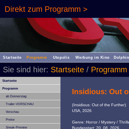
Direkt zum Programm >
Startseite
Programm
Utopolis
Werbung im Kino
Dolphin
Sie sind hier:
Startseite
/
Programm
Startseite
Programm
Insidious: Out o
ab Donnerstag
Trailer-VORSCHAU
(Insidious: Out of the Further)
USA, 2026
Vorschau
Preise
Genre: Horror / Mystery / Thrill
Sneak-Preview
Bundesstart: 20. 08. 2026