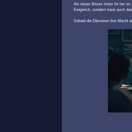
Als etwas Böses hinter ihr her ist
Ewigreich, sondern kann auch das, 
Sobald die Dämonen ihre Macht erk