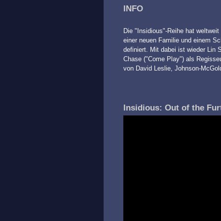
INFO
Die "Insidious"-Reihe hat weltweit
einer neuen Familie und einem Sc
definiert. Mit dabei ist wieder Lin
Chase ("Come Play") als Regisseu
von David Leslie, Johnson-McGol
Insidious: Out of the Furt