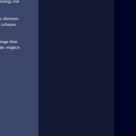
nning) und
er düsteren
h zuhause
tage ihrer
der möglich