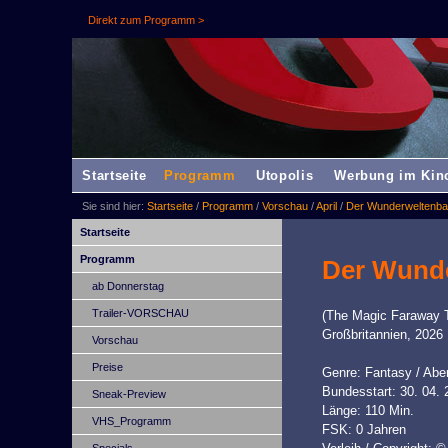
Direkt zum Programm >
Startseite
Programm
Utopolis
Werbung im Kin
Sie sind hier:
Startseite
/
Programm
/
Vorschau
/
April
/
Der Wunderweltenb
Startseite
Programm
Der Wund
ab Donnerstag
Trailer-VORSCHAU
(The Magic Faraway 
Großbritannien, 2026
Vorschau
Preise
Genre: Fantasy / Aben
Bundesstart: 30. 04. 
Sneak-Preview
Länge: 110 Min.
VHS_Programm
FSK: 0 Jahren
Specials