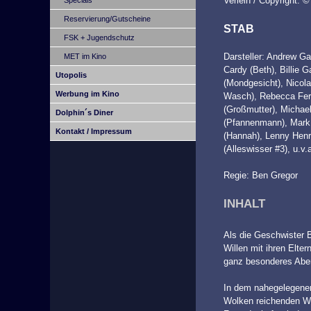
Verleih / Copyright:
Reservierung/Gutscheine
STAB
FSK + Jugendschutz
Darsteller: Andrew Gar
MET im Kino
Cardy (Beth), Billie 
Utopolis
(Mondgesicht), Nicol
Werbung im Kino
Wasch), Rebecca Fer
(Großmutter), Michael
Dolphin´s Diner
(Pfannenmann), Mar
Kontakt / Impressum
(Hannah), Lenny Henr
(Alleswisser #3), u.v.
Regie: Ben Gregor
INHALT
Als die Geschwister B
Willen mit ihren Elter
ganz besonderes Abe
In dem nahegelegenen
Wolken reichenden W