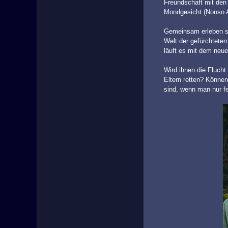
Freundschaft mit den
Mondgesicht (Nonso An
Gemeinsam erleben sie
Welt der gefürchtete
läuft es mit dem neue
Wird ihnen die Fluch
Eltern retten? Könne
sind, wenn man nur fe