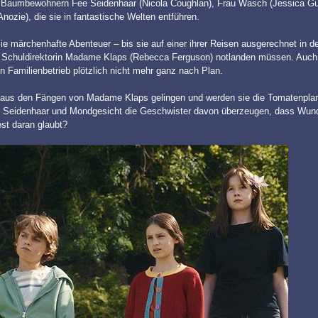
 Baumbewohnern Fee Seidenhaar (Nicola Coughlan), Frau Wasch (Jessica Gu
ozie), die sie in fantastische Welten entführen.
 märchenhafte Abenteuer – bis sie auf einer ihrer Reisen ausgerechnet in d
n Schuldirektorin Madame Klaps (Rebecca Ferguson) notlanden müssen. Auc
n Familienbetrieb plötzlich nicht mehr ganz nach Plan.
t aus den Fängen von Madame Klaps gelingen und werden sie die Tomatenplan
n Seidenhaar und Mondgesicht die Geschwister davon überzeugen, dass Wun
st daran glaubt?