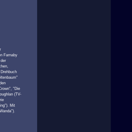
r
on Farnaby
 der
chen,
m Drehbuch
eltenbaum"
 den
Crown", "Die
oughlan (TV-
rie
ng"). Mit
 Wanda").