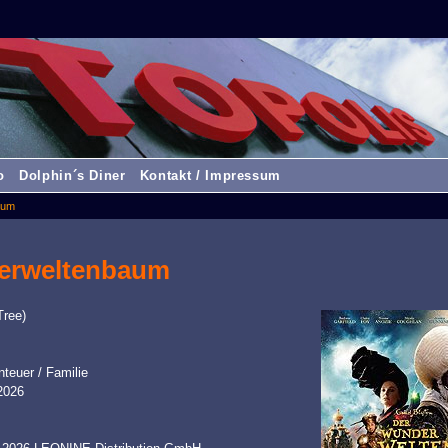
o
Dolphin´s Diner
Kontakt / Impressum
aum
erweltenbaum
Tree)
teuer / Familie
2026