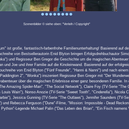
Szenenbilder © siehe oben: "Verleih / Copyright"
" ist große, fantastisch-farbenfrohe Familienunterhaltung! Basierend auf de
uchreihe von Bestsellerautorin Enid Blyton bringen Erfolgsdrehbuchautor Sim
nka") und Regisseur Ben Gregor die Geschichte um die magischen Abenteuer
n und Joe und ihrer Familie auf die Kinoleinwand. Basierend auf der erfolgrei
buchreihe von Enid Blyton ("Fünf Freunde", "Hanni & Nanni") und nach eine
Paddington 2", "Wonka") inszeniert Regisseur Ben Gregor mit "Der Wunderw
yabenteuer über die magischen Erlebnisse einer ganz besonderen Familie. In
"The Amazing Spider-Man", "The Social Network"), Claire Foy (TV-Serie "The 
Louis Wain"), Nonso Anozie (TV-Serie "Sweet Tooth", "Cinderella"), Nicola C
Barbie"), Jessica Gunning (TV-Serie "The Outlaws"), Jennifer Saunders (TV-Se
") und Rebecca Ferguson ("Dune"-Filme, "Mission: Impossible - Dead Reckoni
y Python"-Legende Michael Palin ("Das Leben des Brian", "Ein Fisch namens