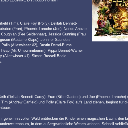
 © 2026 LEONINE Distribution GmbH
field (Tim), Claire Foy (Polly), Delilah Bennett-
Gadsdon (Fran), Phoenix Laroche (Joe), Nonso Anozie
a Coughlan (Fee Seidenhaar), Jessica Gunning (Frau
guson (Madame Klaps), Jennifer Saunders
 Palin (Alleswisser #2), Dustin Demri-Burns
k Heap (Mr. Umbummbumm), Pippa Bennet-Warner
y (Alleswisser #1), Simon Russell Beale
a.
eth (Delilah Bennett-Cardy), Fran (Billie Gadson) und Joe (Phoenix Laroche) 
n Tim (Andrew Garfield) und Polly (Claire Foy) aufs Land ziehen, beginnt für di
nteuer.
, geheimnisvollen Wald entdecken die Kinder einen magischen Baum: den bis
underweltenbaum, in dem außergewöhnliche Wesen wohnen. Schnell schließ